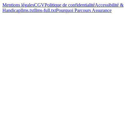
Mentions légales
CGV
Politique de confidentialité
Accessibilité &
Handicap
llms.txt
llms-full.txt
Pourquoi Parcours Assurance