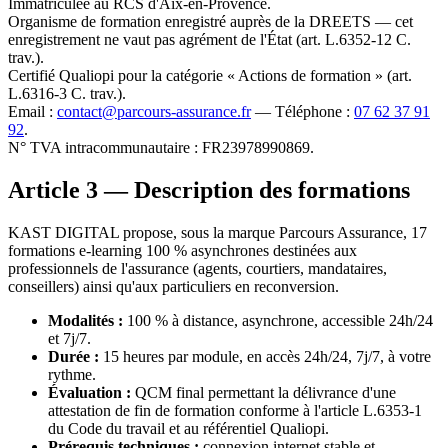
Immatriculée au RCS d'Aix-en-Provence.
Organisme de formation enregistré auprès de la DREETS — cet
enregistrement ne vaut pas agrément de l'État (art. L.6352-12 C.
trav.).
Certifié Qualiopi pour la catégorie « Actions de formation » (art.
L.6316-3 C. trav.).
Email :
contact@parcours-assurance.fr
— Téléphone :
07 62 37 91
92
.
N° TVA intracommunautaire : FR23978990869.
Article 3 — Description des formations
KAST DIGITAL propose, sous la marque Parcours Assurance, 17
formations e-learning 100 % asynchrones destinées aux
professionnels de l'assurance (agents, courtiers, mandataires,
conseillers) ainsi qu'aux particuliers en reconversion.
Modalités :
100 % à distance, asynchrone, accessible 24h/24
et 7j/7.
Durée :
15 heures par module, en accès 24h/24, 7j/7, à votre
rythme.
Évaluation :
QCM final permettant la délivrance d'une
attestation de fin de formation conforme à l'article L.6353-1
du Code du travail et au référentiel Qualiopi.
Prérequis techniques :
connexion internet stable et