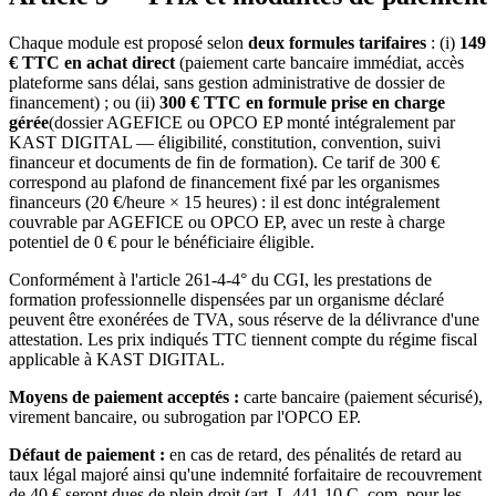
Chaque module est proposé selon
deux formules tarifaires
: (i)
149
€ TTC en achat direct
(paiement carte bancaire immédiat, accès
plateforme sans délai, sans gestion administrative de dossier de
financement) ; ou (ii)
300 € TTC en formule prise en charge
gérée
(dossier AGEFICE ou OPCO EP monté intégralement par
KAST DIGITAL — éligibilité, constitution, convention, suivi
financeur et documents de fin de formation). Ce tarif de 300 €
correspond au plafond de financement fixé par les organismes
financeurs (20 €/heure × 15 heures) : il est donc intégralement
couvrable par AGEFICE ou OPCO EP, avec un reste à charge
potentiel de 0 € pour le bénéficiaire éligible.
Conformément à l'article 261-4-4° du CGI, les prestations de
formation professionnelle dispensées par un organisme déclaré
peuvent être exonérées de TVA, sous réserve de la délivrance d'une
attestation. Les prix indiqués TTC tiennent compte du régime fiscal
applicable à KAST DIGITAL.
Moyens de paiement acceptés :
carte bancaire (paiement sécurisé),
virement bancaire, ou subrogation par l'OPCO EP.
Défaut de paiement :
en cas de retard, des pénalités de retard au
taux légal majoré ainsi qu'une indemnité forfaitaire de recouvrement
de 40 € seront dues de plein droit (art. L.441-10 C. com. pour les